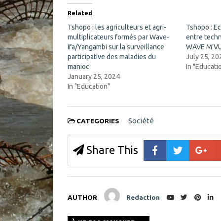
b
e
o
n
Related
o
s
k
i
Tshopo : les agriculteurs et agri-
Tshopo : E
(
n
multiplicateurs formés par Wave-
O
n
entre tech
p
e
Ifa/Yangambi sur la surveillance
WAVE M’VUA
e
w
n
w
participative des maladies du
July 25, 20
s
i
manioc
In "Educati
i
n
n
d
January 25, 2024
n
o
In "Education"
e
w
w
)
w
i
n
d
Société
CATEGORIES
o
w
)
Share This
AUTHOR
Redaction