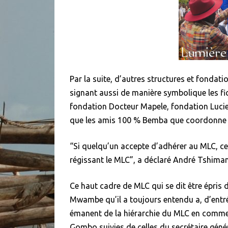
Par la suite, d’autres structures et fondat
signant aussi de manière symbolique les fic
fondation Docteur Mapele, fondation Luci
que les amis 100 % Bemba que coordonne 
“Si quelqu’un accepte d’adhérer au MLC, cela
régissant le MLC”, a déclaré André Tshima
Ce haut cadre de MLC qui se dit être épris 
Mwambe qu’il a toujours entendu a, d’entrée
émanent de la hiérarchie du MLC en commen
Gombo suivies de celles du secrétaire gén