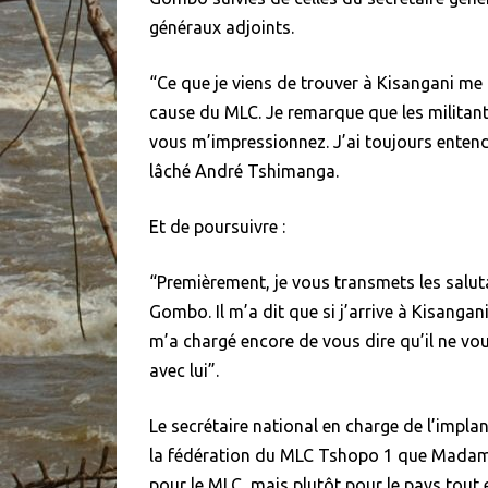
généraux adjoints.
“Ce que je viens de trouver à Kisangani me d
cause du MLC. Je remarque que les militant
vous m’impressionnez. J’ai toujours enten
lâché André Tshimanga.
Et de poursuivre :
“Premièrement, je vous transmets les salu
Gombo. Il m’a dit que si j’arrive à Kisangani
m’a chargé encore de vous dire qu’il ne vous
avec lui”.
Le secrétaire national en charge de l’implan
la fédération du MLC Tshopo 1 que Madam
pour le MLC, mais plutôt pour le pays tout ent