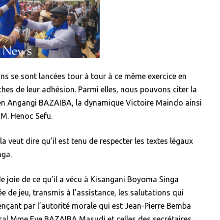
ions se sont lancées tour à tour à ce même exercice en
hes de leur adhésion. Parmi elles, nous pouvons citer la
en Angangi BAZAIBA, la dynamique Victoire Maindo ainsi
M. Henoc Sefu.
 veut dire qu’il est tenu de respecter les textes légaux
nga.
de joie de ce qu’il a vécu à Kisangani Boyoma Singa
 de jeu, transmis à l’assistance, les salutations qui
çant par l’autorité morale qui est Jean-Pierre Bemba
éral Mme Eve BAZAIBA Masudi et celles des secrétaires