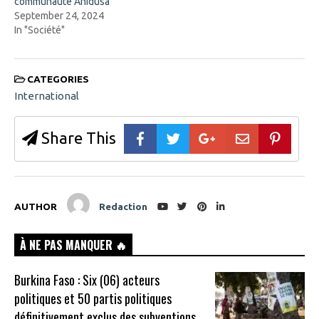
communauté Anidusa
w
)
September 24, 2024
In "Société"
CATEGORIES
International
Share This
AUTHOR
Redaction
À NE PAS MANQUER 🔥
Burkina Faso : Six (06) acteurs
politiques et 50 partis politiques
définitivement exclus des subventions