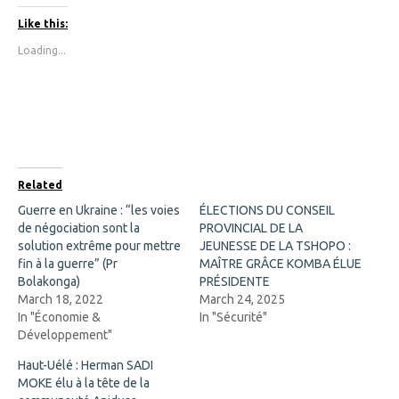
k
k
t
t
Like this:
o
o
s
s
Loading...
h
h
a
a
r
r
e
e
o
o
n
n
F
X
a
(
c
O
e
p
b
e
o
n
Related
o
s
k
i
Guerre en Ukraine : “les voies
ÉLECTIONS DU CONSEIL
(
n
de négociation sont la
O
n
PROVINCIAL DE LA
p
e
solution extrême pour mettre
JEUNESSE DE LA TSHOPO :
e
w
n
w
fin à la guerre” (Pr
MAÎTRE GRÂCE KOMBA ÉLUE
s
i
Bolakonga)
PRÉSIDENTE
i
n
n
d
March 18, 2022
March 24, 2025
n
o
In "Économie &
In "Sécurité"
e
w
w
)
Développement"
w
i
Haut-Uélé : Herman SADI
n
d
MOKE élu à la tête de la
o