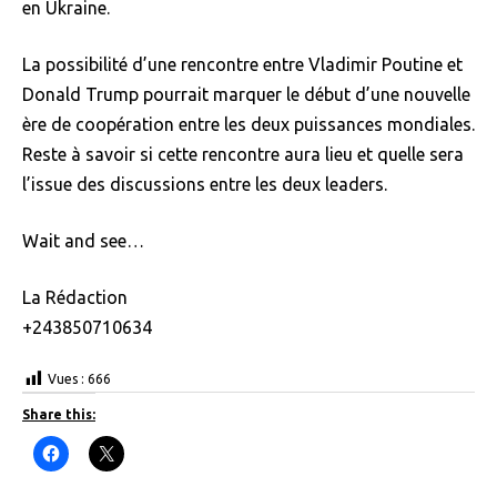
en Ukraine.
La possibilité d’une rencontre entre Vladimir Poutine et
Donald Trump pourrait marquer le début d’une nouvelle
ère de coopération entre les deux puissances mondiales.
Reste à savoir si cette rencontre aura lieu et quelle sera
l’issue des discussions entre les deux leaders.
Wait and see…
La Rédaction
+243850710634
Vues :
666
Share this:
C
C
l
l
i
i
c
c