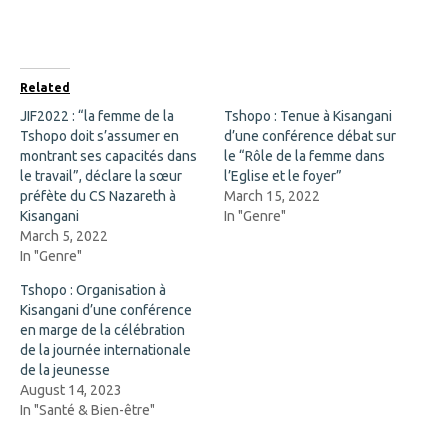
n
n
F
X
a
(
c
O
e
p
b
e
o
n
Related
o
s
k
i
JIF2022 : “la femme de la
Tshopo : Tenue à Kisangani
(
n
Tshopo doit s’assumer en
O
n
d’une conférence débat sur
p
e
montrant ses capacités dans
le “Rôle de la femme dans
e
w
n
w
le travail”, déclare la sœur
l’Eglise et le foyer”
s
i
préfète du CS Nazareth à
March 15, 2022
i
n
n
d
Kisangani
In "Genre"
n
o
March 5, 2022
e
w
w
)
In "Genre"
w
i
Tshopo : Organisation à
n
d
Kisangani d’une conférence
o
en marge de la célébration
w
)
de la journée internationale
de la jeunesse
August 14, 2023
In "Santé & Bien-être"