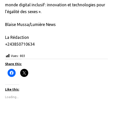
monde digital inclusif : innovation et technologies pour
l’égalité des sexes ».
Blaise Mussa/Lumière News
La Rédaction
+243850710634
Vues :
803
Share this:
C
C
l
l
i
i
c
c
k
k
t
t
Like this:
o
o
s
s
Loading...
h
h
a
a
r
r
e
e
o
o