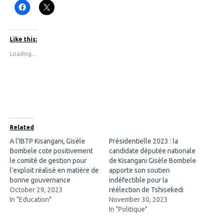
C
C
l
l
i
i
c
c
k
k
t
t
Like this:
o
o
s
s
Loading...
h
h
a
a
r
r
e
e
o
o
n
n
F
X
a
(
c
O
e
p
b
e
o
n
Related
o
s
k
i
A l’IBTP Kisangani, Gisèle
Présidentielle 2023 : la
(
n
Bombele cote positivement
O
n
candidate députée nationale
p
e
le comité de gestion pour
de Kisangani Gisèle Bombele
e
w
n
w
l’exploit réalisé en matière de
apporte son soutien
s
i
bonne gouvernance
indéfectible pour la
i
n
n
d
October 29, 2023
réélection de Tshisekedi
n
o
In "Education"
November 30, 2023
e
w
w
)
In "Politique"
w