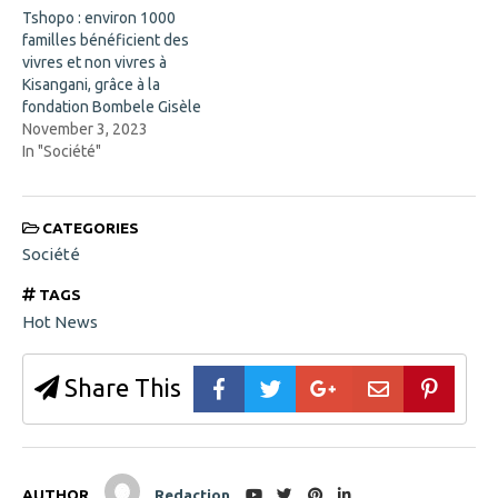
i
Tshopo : environ 1000
n
d
familles bénéficient des
o
vivres et non vivres à
w
)
Kisangani, grâce à la
fondation Bombele Gisèle
November 3, 2023
In "Société"
CATEGORIES
Société
TAGS
Hot News
Share This
AUTHOR
Redaction