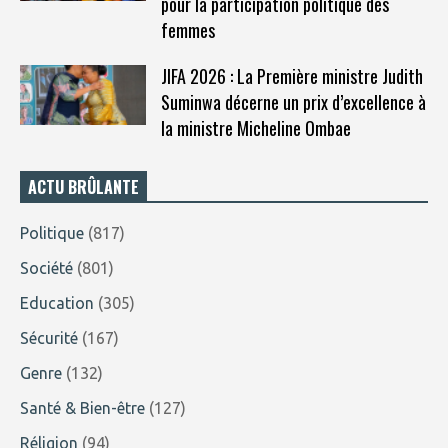
pour la participation politique des
femmes
JIFA 2026 : La Première ministre Judith
Suminwa décerne un prix d’excellence à
la ministre Micheline Ombae
ACTU BRÛLANTE
Politique
(817)
Société
(801)
Education
(305)
Sécurité
(167)
Genre
(132)
Santé & Bien-être
(127)
Réligion
(94)