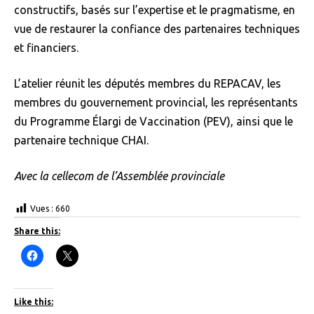
constructifs, basés sur l’expertise et le pragmatisme, en
vue de restaurer la confiance des partenaires techniques
et financiers.
L’atelier réunit les députés membres du REPACAV, les
membres du gouvernement provincial, les représentants
du Programme Élargi de Vaccination (PEV), ainsi que le
partenaire technique CHAI.
Avec la cellecom de l’Assemblée provinciale
Vues :
660
Share this:
C
C
l
l
i
i
c
c
k
k
t
t
Like this:
o
o