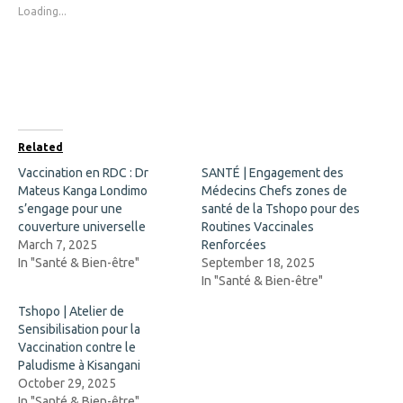
s
s
Loading...
h
h
a
a
r
r
e
e
o
o
n
n
F
X
a
(
c
O
e
p
b
e
o
n
Related
o
s
k
i
Vaccination en RDC : Dr
SANTÉ | Engagement des
(
n
Mateus Kanga Londimo
O
n
Médecins Chefs zones de
p
e
s’engage pour une
santé de la Tshopo pour des
e
w
n
w
couverture universelle
Routines Vaccinales
s
i
March 7, 2025
Renforcées
i
n
n
d
In "Santé & Bien-être"
September 18, 2025
n
o
In "Santé & Bien-être"
e
w
w
)
w
Tshopo | Atelier de
i
Sensibilisation pour la
n
d
Vaccination contre le
o
Paludisme à Kisangani
w
)
October 29, 2025
In "Santé & Bien-être"