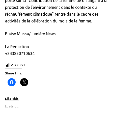
porté sur la “Contribution de la femme de Kisangani a la
protection de l’environnement dans le contexte du
réchauffement climatique” rentre dans le cadre des
activités de la célébration du mois de la femme.
Blaise Mussa/Lumière News
La Rédaction
+243850710634
Vues :
772
Share this:
C
C
l
l
i
i
c
c
k
k
t
t
Like this:
o
o
s
s
Loading...
h
h
a
a