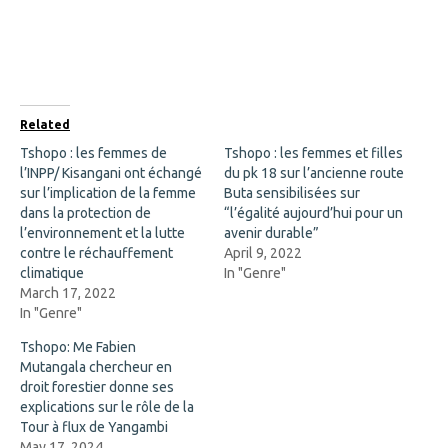
r
r
e
e
o
o
n
n
F
X
a
(
c
O
e
p
b
e
o
n
Related
o
s
k
i
Tshopo : les femmes de
Tshopo : les femmes et filles
(
n
l’INPP/ Kisangani ont échangé
O
n
du pk 18 sur l’ancienne route
p
e
sur l’implication de la femme
Buta sensibilisées sur
e
w
n
w
dans la protection de
“l’égalité aujourd’hui pour un
s
i
l’environnement et la lutte
avenir durable”
i
n
n
d
contre le réchauffement
April 9, 2022
n
o
climatique
In "Genre"
e
w
w
)
March 17, 2022
w
In "Genre"
i
n
d
Tshopo: Me Fabien
o
Mutangala chercheur en
w
)
droit forestier donne ses
explications sur le rôle de la
Tour à flux de Yangambi
May 17, 2024