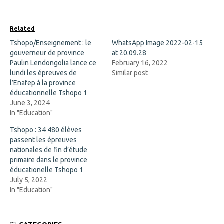
a
(
c
O
e
p
b
e
o
n
Related
o
s
k
i
Tshopo/Enseignement : le
WhatsApp Image 2022-02-15
(
n
gouverneur de province
O
n
at 20.09.28
p
e
Paulin Lendongolia lance ce
February 16, 2022
e
w
n
w
lundi les épreuves de
Similar post
s
i
l’Enafep à la province
i
n
n
d
éducationnelle Tshopo 1
n
o
June 3, 2024
e
w
w
)
In "Education"
w
i
Tshopo : 34 480 élèves
n
d
passent les épreuves
o
nationales de fin d’étude
w
)
primaire dans le province
éducationelle Tshopo 1
July 5, 2022
In "Education"