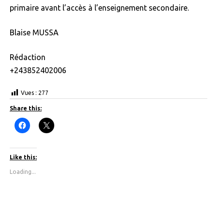
primaire avant l’accès à l’enseignement secondaire.
Blaise MUSSA
Rédaction
+243852402006
Vues :
277
Share this:
C
C
l
l
i
i
c
c
k
k
t
t
Like this:
o
o
s
s
Loading...
h
h
a
a
r
r
e
e
o
o
n
n
F
X