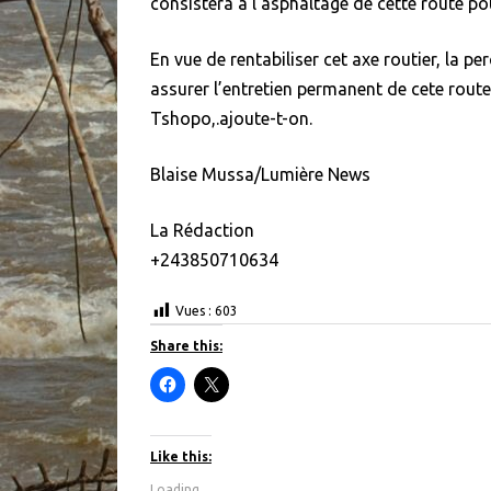
consistera à l’asphaltage de cette route p
En vue de rentabiliser cet axe routier, la 
assurer l’entretien permanent de cete rout
Tshopo,.ajoute-t-on.
Blaise Mussa/Lumière News
La Rédaction
+243850710634
Vues :
603
Share this:
C
C
l
l
i
i
c
c
k
k
t
t
Like this:
o
o
s
s
Loading...