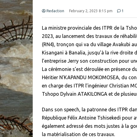
Redaction
February 2, 2023 8:15 pm
1
La ministre provinciale des ITPR de la Tsh
2023, au lancement des travaux de réhabili
(RN4), tronçon qui va du village Avakubi au
Kisangani à Banalia, jusqu’à la rive droite 
l’entreprise Jerry son construction pour un
La cérémonie s’est déroulée en présence du
Héritier N’KAPANDU MOKOMOSEA, du conse
en charge des ITPR l’ingénieur Christian MO
Tshopo Dylvain ATAKILONGA et de plusieurs 
Dans son speech, la patronne des ITPR da
République Félix Antoine Tshisekedi pour av
également adressé des mots justes à la g
la matérialisation de ces travaux.