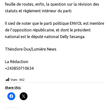
feuille de routes, enfin, la question sur la révision des
statuts et règlement intérieur du parti.
Il sied de noter que le parti politique ENVOL est membre
de l’opposition républicaine, et dont le président
national est le député national Delly Sesanga.
Théodore Dux/Lumière News
La Rédaction
+243850710634
Vues :
662
Share this:
C
C
l
l
i
i
c
c
k
k