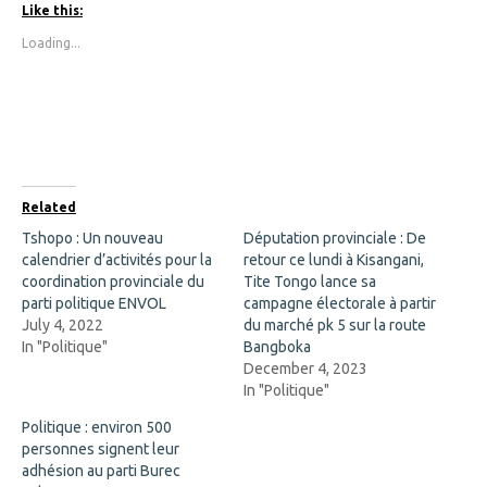
t
t
Like this:
o
o
s
s
Loading...
h
h
a
a
r
r
e
e
o
o
n
n
F
X
a
(
c
O
e
p
b
e
o
n
Related
o
s
k
i
Tshopo : Un nouveau
Députation provinciale : De
(
n
calendrier d’activités pour la
O
n
retour ce lundi à Kisangani,
p
e
coordination provinciale du
Tite Tongo lance sa
e
w
n
w
parti politique ENVOL
campagne électorale à partir
s
i
July 4, 2022
du marché pk 5 sur la route
i
n
n
d
In "Politique"
Bangboka
n
o
December 4, 2023
e
w
w
)
In "Politique"
w
i
Politique : environ 500
n
d
personnes signent leur
o
adhésion au parti Burec
w
)