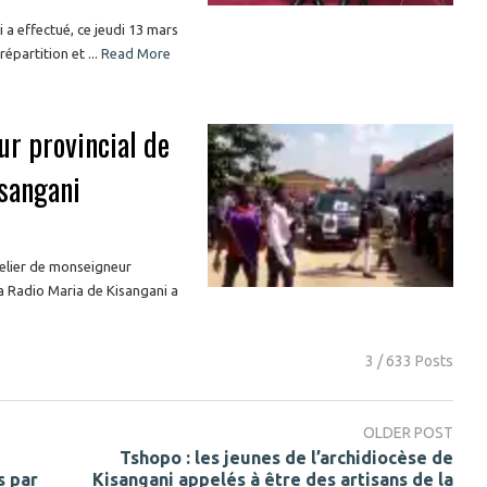
a effectué, ce jeudi 13 mars
épartition et ...
Read More
ur provincial de
isangani
celier de monseigneur
la Radio Maria de Kisangani a
3 / 633 Posts
OLDER POST
Tshopo : les jeunes de l’archidiocèse de
s par
Kisangani appelés à être des artisans de la