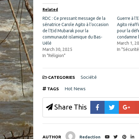
e
p
b
e
o
n
Related
o
s
k
i
RDC : Ce pressant message de la
Guerre à l’E
(
n
sénatrice Carole Agito à l’occasion
O
n
Agito réaf
p
e
de l’Eid Mubarak pour la
pour la déf
e
w
n
w
communauté islamique du Bas-
condamne l
s
i
Uélé
March 1, 2
i
n
n
d
March 30, 2025
In "Sécurité
n
o
In "Réligion"
e
w
w
)
w
i
n
d
Société
CATEGORIES
o
w
Hot News
TAGS
)
Share This
AUTHOR
Redaction