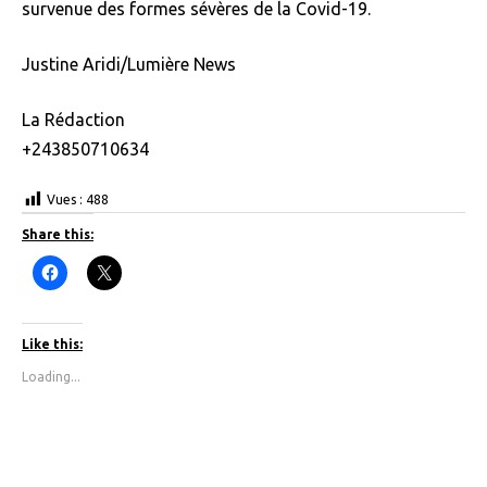
survenue des formes sévères de la Covid-19.
Justine Aridi/Lumière News
La Rédaction
+243850710634
Vues :
488
Share this:
C
C
l
l
i
i
c
c
k
k
t
t
Like this:
o
o
s
s
Loading...
h
h
a
a
r
r
e
e
o
o
n
n
F
X
a
(