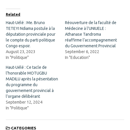
c
O
e
p
b
e
o
n
Related
o
s
k
i
Haut-Uélé : Me. Bruno
Réouverture de la faculté de
(
n
TETEYI Ndiama postule à la
O
n
Médecine à l’UNIUELE :
p
e
députation provinciale pour
Athanase Tandroma
e
w
n
w
le compte du parti politique
réaffirme l’accompagnement
s
i
Congo espoir.
du Gouvernement Provincial
i
n
n
d
August 23, 2023
September 6, 2022
n
o
In "Politique"
In "Education"
e
w
w
)
w
Haut-Uélé : Ce tacle de
i
l’honorable MOTUGBU
n
d
MADILU après la pésentation
o
du programme du
w
)
gouvernement provincial à
l’organe délibérant
September 12, 2024
In "Politique"
CATEGORIES