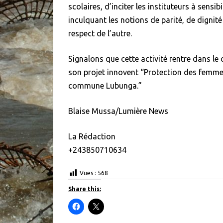
scolaires, d’inciter les instituteurs à sensib
inculquant les notions de parité, de dignité
respect de l’autre.
Signalons que cette activité rentre dans 
son projet innovent “Protection des femmes 
commune Lubunga.”
Blaise Mussa/Lumière News
La Rédaction
+243850710634
Vues :
568
Share this:
C
C
l
l
i
i