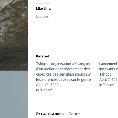
c
c
k
k
t
t
Like this:
o
o
s
s
Loading...
h
h
a
a
r
r
e
e
o
o
n
n
F
X
a
(
c
O
e
p
b
e
o
n
Related
o
s
k
i
Tshopo : organisation à Kisangani
Lancement 
(
n
d’un atelier de renforcement des
O
n
innovants d
p
e
capacités des sensibilisateurs sur
Tshopo
e
w
n
w
les violences basées sur le genre
April 7, 20
s
i
April 13, 2022
In "Genre"
i
n
n
d
In "Genre"
n
o
e
w
w
)
w
i
n
d
Genre
CATEGORIES
o