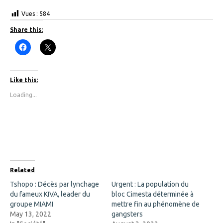
Vues :
584
Share this:
C
C
l
l
i
i
c
c
k
k
t
t
Like this:
o
o
s
s
Loading...
h
h
a
a
r
r
e
e
o
o
n
n
F
X
a
(
c
O
e
p
b
e
o
n
Related
o
s
k
i
Tshopo : Décès par lynchage
Urgent : La population du
(
n
du fameux KIVA, leader du
O
n
bloc Cimesta déterminée à
p
e
groupe MIAMI
mettre fin au phénomène de
e
w
n
w
May 13, 2022
gangsters
s
i