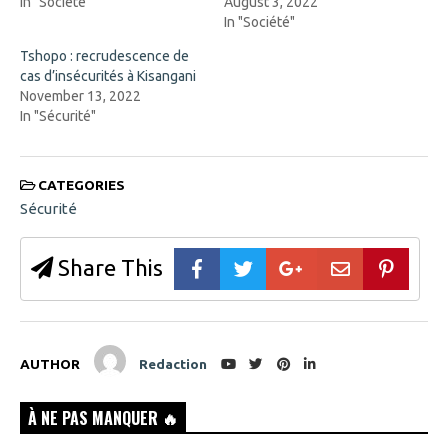
In "Société"
August 3, 2022
i
n
n
d
In "Société"
n
o
e
w
Tshopo : recrudescence de
w
)
w
cas d’insécurités à Kisangani
i
November 13, 2022
n
d
In "Sécurité"
o
w
)
CATEGORIES
Sécurité
Share This
AUTHOR
Redaction
À NE PAS MANQUER 🔥