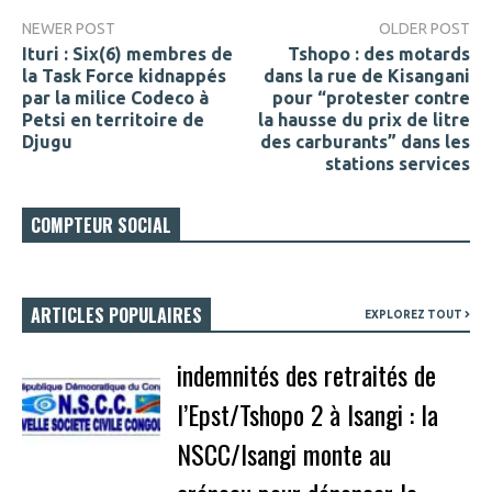
NEWER POST
OLDER POST
Ituri : Six(6) membres de
Tshopo : des motards
la Task Force kidnappés
dans la rue de Kisangani
par la milice Codeco à
pour “protester contre
Petsi en territoire de
la hausse du prix de litre
Djugu
des carburants” dans les
stations services
COMPTEUR SOCIAL
ARTICLES POPULAIRES
EXPLOREZ TOUT
indemnités des retraités de
l’Epst/Tshopo 2 à Isangi : la
NSCC/Isangi monte au