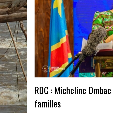
RDC : Micheline Ombae 
familles