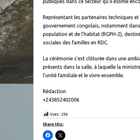
publiques dans ce secteur qu’il estime en
Représentant les partenaires techniques et 
gouvernement congolais, notamment dans 
population et de l’habitat (RGPH-2), desti
sociales des familles en RDC.
La cérémonie s’est clôturée dans une ambi
présents dans la salle, à laquelle la minis
l’unité familiale et le vivre-ensemble.
Rédaction
+243852402006
Vues :
296
Share this:
C
C
l
l