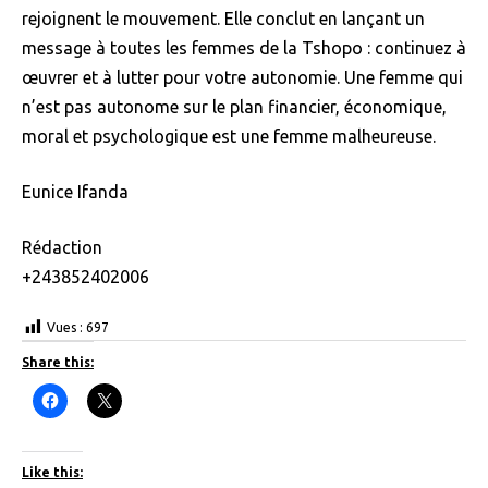
rejoignent le mouvement. Elle conclut en lançant un
message à toutes les femmes de la Tshopo : continuez à
œuvrer et à lutter pour votre autonomie. Une femme qui
n’est pas autonome sur le plan financier, économique,
moral et psychologique est une femme malheureuse.
Eunice Ifanda
Rédaction
+243852402006
Vues :
697
Share this:
C
C
l
l
i
i
c
c
k
k
t
t
Like this:
o
o