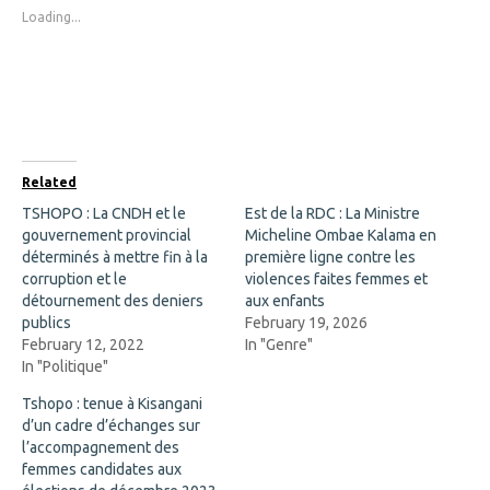
s
s
Loading...
h
h
a
a
r
r
e
e
o
o
n
n
F
X
a
(
c
O
e
p
b
e
o
n
Related
o
s
k
i
TSHOPO : La CNDH et le
Est de la RDC : La Ministre
(
n
gouvernement provincial
O
n
Micheline Ombae Kalama en
p
e
déterminés à mettre fin à la
première ligne contre les
e
w
n
w
corruption et le
violences faites femmes et
s
i
détournement des deniers
aux enfants
i
n
n
d
publics
February 19, 2026
n
o
February 12, 2022
In "Genre"
e
w
w
)
In "Politique"
w
i
Tshopo : tenue à Kisangani
n
d
d’un cadre d’échanges sur
o
l’accompagnement des
w
)
femmes candidates aux