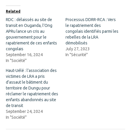
e
p
b
e
o
n
Related
o
s
k
i
RDC : délaissés au site de
Processus DDRR-RCA : Vers
(
n
transit en Ouganda, l’Ong
O
n
le rapatriement des
p
e
APRu lance un cris au
congolais identifiés parmi les
e
w
n
w
gouvernement pour le
rebelles de la LRA
s
i
rapatriement de ces enfants
démobilisés
i
n
n
d
congolais
July 27, 2023
n
o
September 16, 2024
In "Sécurité"
e
w
w
)
In "Société"
w
i
Haut-Uélé : l’association des
n
d
victimes de LRA a pris
o
d’assaut le bâtiment du
w
)
territoire de Dungu pour
réclamer le rapatriement des
enfants abandonnés au site
de transit
September 24, 2024
In "Société"