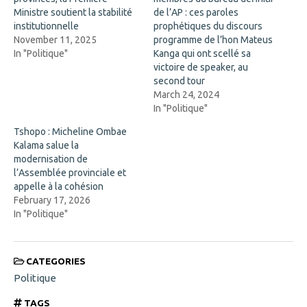
p
e
Ministre soutient la stabilité
de l’AP : ces paroles
e
w
n
w
institutionnelle
prophétiques du discours
s
i
November 11, 2025
programme de l’hon Mateus
i
n
n
d
In "Politique"
Kanga qui ont scellé sa
n
o
victoire de speaker, au
e
w
w
)
second tour
w
March 24, 2024
i
n
In "Politique"
d
o
Tshopo : Micheline Ombae
w
)
Kalama salue la
modernisation de
l’Assemblée provinciale et
appelle à la cohésion
February 17, 2026
In "Politique"
CATEGORIES
Politique
TAGS