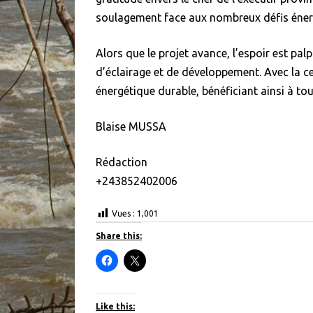
soulagement face aux nombreux défis énergé
Alors que le projet avance, l’espoir est pa
d’éclairage et de développement. Avec la c
énergétique durable, bénéficiant ainsi à tou
Blaise MUSSA
Rédaction
+243852402006
Vues :
1,001
Share this:
C
C
l
l
i
i
c
c
k
k
t
t
Like this: