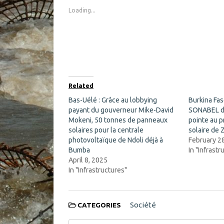
o
o
s
s
Loading...
h
h
a
a
r
r
e
e
o
o
n
n
F
X
a
(
c
O
e
p
b
e
o
n
Related
o
s
k
i
Bas-Uélé : Grâce au lobbying
Burkina Fa
(
n
payant du gouverneur Mike-David
O
n
SONABEL d
p
e
Mokeni, 50 tonnes de panneaux
pointe au p
e
w
n
w
solaires pour la centrale
solaire de 
s
i
photovoltaïque de Ndoli déjà à
February 2
i
n
n
d
Bumba
In "Infrastr
n
o
April 8, 2025
e
w
w
)
In "Infrastructures"
w
i
n
d
o
Société
CATEGORIES
w
)