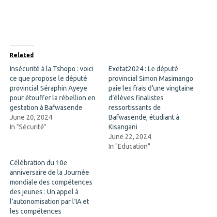
e
e
o
o
n
n
F
X
a
(
c
O
e
p
b
e
o
n
Related
o
s
k
i
Insécurité à la Tshopo : voici
Exetat2024 : Le député
(
n
ce que propose le député
O
n
provincial Simon Masimango
p
e
provincial Séraphin Ayeye
paie les frais d’une vingtaine
e
w
n
w
pour étouffer la rébellion en
d’élèves finalistes
s
i
gestation à Bafwasende
ressortissants de
i
n
n
d
June 20, 2024
Bafwasende, étudiant à
n
o
In "Sécurité"
Kisangani
e
w
w
)
June 22, 2024
w
In "Education"
i
n
d
Célébration du 10e
o
anniversaire de la Journée
w
)
mondiale des compétences
des jeunes : Un appel à
l’autonomisation par l’IA et
les compétences