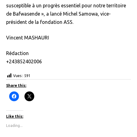
susceptible à un progrès essentiel pour notre territoire
de Bafwasende », a lancé Michel Samowa, vice-
président de la fondation ASS.
Vincent MASHAURI
Rédaction
+243852402006
Vues :
591
Share this:
C
C
l
l
i
i
c
c
k
k
t
t
Like this:
o
o
s
s
Loading...
h
h
a
a
r
r