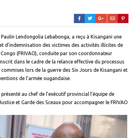
, Paulin Lendongolia Lebabonga, a reçu à Kisangani une
t d’indemnisation des victimes des activités illicites de
 Congo (FRIVAO), conduite par son coordonnateur
inscrit dans le cadre de la relance effective du processus
 commises lors de la guerre des Six Jours de Kisangani et
rventions de l’armée ougandaise.
présenté au chef de l’exécutif provincial l’équipe de
a Justice et Garde des Sceaux pour accompagner le FRIVAO