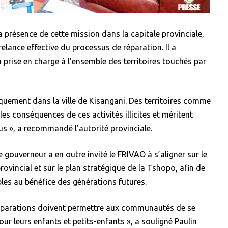
 présence de cette mission dans la capitale provinciale,
elance effective du processus de réparation. Il a
la prise en charge à l’ensemble des territoires touchés par
quement dans la ville de Kisangani. Des territoires comme
s conséquences de ces activités illicites et méritent
us », a recommandé l’autorité provinciale.
e gouverneur a en outre invité le FRIVAO à s’aligner sur le
incial et sur le plan stratégique de la Tshopo, afin de
bles au bénéfice des générations futures.
 réparations doivent permettre aux communautés de se
ur leurs enfants et petits-enfants », a souligné Paulin