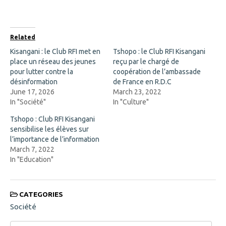
F
X
a
(
c
O
e
p
b
e
o
n
Related
o
s
k
i
Kisangani : le Club RFI met en
Tshopo : le Club RFI Kisangani
(
n
place un réseau des jeunes
O
n
reçu par le chargé de
p
e
pour lutter contre la
coopération de l’ambassade
e
w
n
w
désinformation
de France en R.D.C
s
i
June 17, 2026
March 23, 2022
i
n
n
d
In "Société"
In "Culture"
n
o
e
w
Tshopo : Club RFI Kisangani
w
)
w
sensibilise les élèves sur
i
l’importance de l’information
n
d
March 7, 2022
o
In "Education"
w
)
CATEGORIES
Société