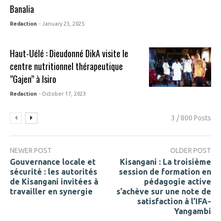
Banalia
Redaction
- January 23, 2025
Haut-Uélé : Dieudonné DikA visite le
centre nutritionnel thérapeutique
”Gajen” à Isiro
Redaction
- October 17, 2023
3 / 800 Posts
NEWER POST
OLDER POST
Gouvernance locale et
Kisangani : La troisième
sécurité : les autorités
session de formation en
de Kisangani invitées à
pédagogie active
travailler en synergie
s’achève sur une note de
satisfaction à l’IFA-
Yangambi