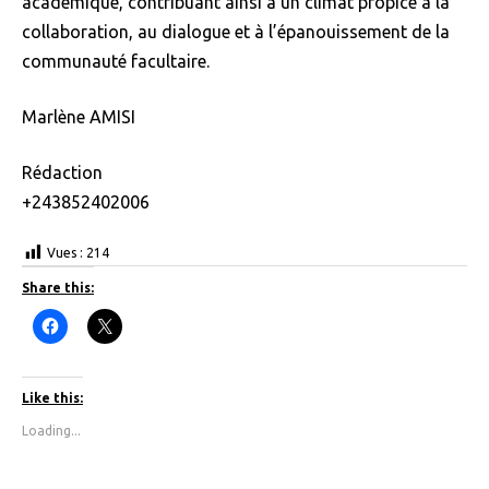
académique, contribuant ainsi à un climat propice à la
collaboration, au dialogue et à l’épanouissement de la
communauté facultaire.
Marlène AMISI
Rédaction
+243852402006
Vues :
214
Share this:
C
C
l
l
i
i
c
c
k
k
t
t
Like this:
o
o
s
s
Loading...
h
h
a
a
r
r
e
e