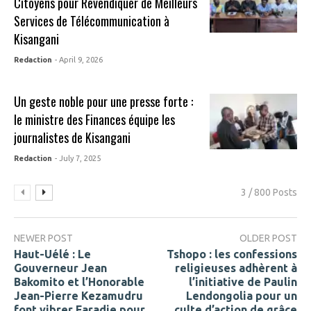
Citoyens pour Revendiquer de Meilleurs
Services de Télécommunication à
Kisangani
Redaction
- April 9, 2026
Un geste noble pour une presse forte :
le ministre des Finances équipe les
journalistes de Kisangani
Redaction
- July 7, 2025
3 / 800 Posts
NEWER POST
OLDER POST
Haut-Uélé : Le
Tshopo : les confessions
Gouverneur Jean
religieuses adhèrent à
Bakomito et l’Honorable
l’initiative de Paulin
Jean-Pierre Kezamudru
Lendongolia pour un
font vibrer Faradje pour
culte d’action de grâce