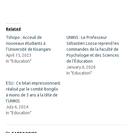
o
o
n
n
F
X
a
(
c
O
e
p
b
e
o
n
Related
o
s
k
i
Tshopo : Acceuil de
UNIKIS : Le Professeur
(
n
nouveaux étudiants à
O
n
Sébastien Loosa reprend les
p
e
l’Université de Kisangani
commandes de la Faculté de
e
w
n
w
April 15, 2023
Psychologie et des Sciences
s
i
In "Education"
de l’Éducation
i
n
n
d
January 6, 2026
n
o
In "Education"
e
w
w
)
w
ESU : Ce bilan impressionnant
i
réalisé par le comité Bongilo
n
d
à moins de 3 ans à la tête de
o
l’UNIKIS
w
)
July 6, 2024
In "Education"