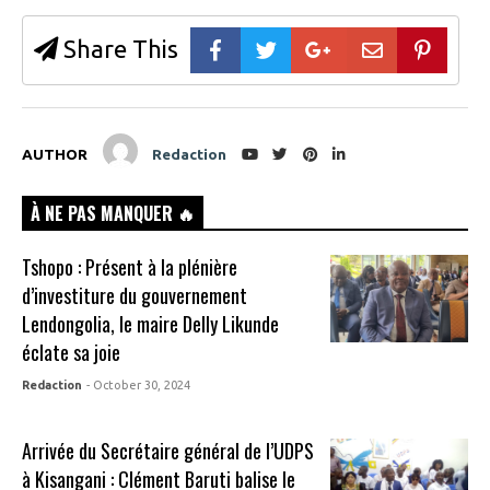
n
w
s
i
i
n
Share This
n
d
n
o
e
w
w
)
w
i
n
d
AUTHOR
Redaction
o
w
)
À NE PAS MANQUER 🔥
Tshopo : Présent à la plénière
d’investiture du gouvernement
Lendongolia, le maire Delly Likunde
éclate sa joie
Redaction
- October 30, 2024
Arrivée du Secrétaire général de l’UDPS
à Kisangani : Clément Baruti balise le