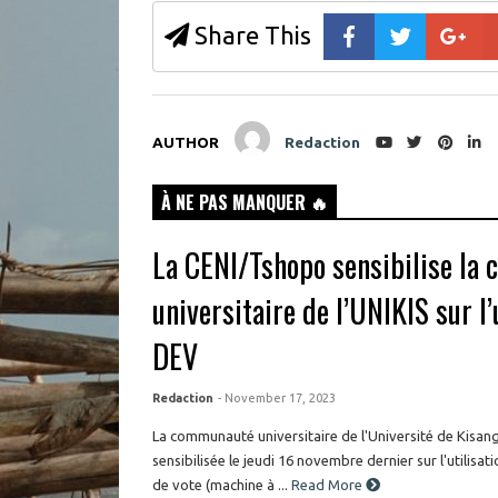
o
s
k
i
Share This
(
n
O
n
p
e
e
w
n
w
s
i
i
n
n
d
AUTHOR
Redaction
n
o
e
w
w
)
w
À NE PAS MANQUER 🔥
i
n
d
o
La CENI/Tshopo sensibilise l
w
)
universitaire de l’UNIKIS sur l’
DEV
Redaction
- November 17, 2023
La communauté universitaire de l'Université de Kisang
sensibilisée le jeudi 16 novembre dernier sur l'utilisat
de vote (machine à ...
Read More