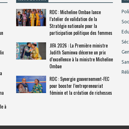
RDC : Micheline Ombae lance
Pol
l’atelier de validation de la
Soc
Stratégie nationale pour la
Edu
un
participation politique des femmes
Séc
JIFA 2026 : La Première ministre
lix
Judith Suminwa décerne un prix
Gen
d’excellence à la ministre Micheline
San
Ombae
Rél
la
RDC : Synergie gouvernement-FEC
pour booster l’entrepreneuriat
ma
féminin et la création de richesses
le à