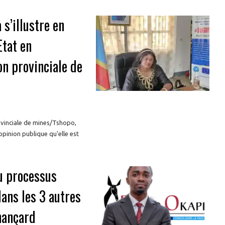
s’illustre en
Etat en
on provinciale de
ovinciale de mines/Tshopo,
inion publique qu'elle est
du processus
ans les 3 autres
hançard