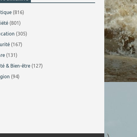
itique
(816)
iété
(801)
cation
(305)
urité
(167)
re
(131)
té & Bien-être
(127)
igion
(94)