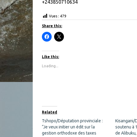
+243850710634
Vues :
479
Share this:
C
C
l
l
i
i
c
c
k
k
t
t
Like this:
o
o
s
s
Loading...
h
h
a
a
r
r
e
e
o
o
n
n
F
X
a
(
c
O
e
p
b
e
o
n
Related
o
s
k
i
Tshopo/Députation provinciale :
Kisangani/D
(
n
“Je veux initier un édit sur la
O
n
soutenu à 
p
e
gestion orthodoxe des taxes
de Alibuku,
e
w