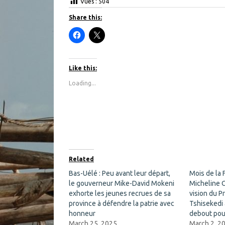
Vues :
504
Share this:
C
C
l
l
i
i
c
c
k
k
t
t
Like this:
o
o
s
s
Loading...
h
h
a
a
r
r
e
e
o
o
n
n
F
X
a
(
c
O
e
p
b
e
o
n
Related
o
s
k
i
Bas-Uélé : Peu avant leur départ,
Mois de la
(
n
le gouverneur Mike-David Mokeni
O
n
Micheline 
p
e
exhorte les jeunes recrues de sa
vision du P
e
w
n
w
province à défendre la patrie avec
Tshisekedi
s
i
honneur
debout pour
i
n
n
d
March 25, 2025
March 2, 2