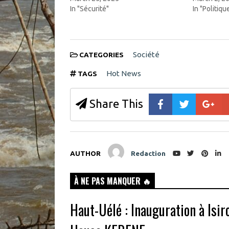
n
o
In "Sécurité"
In "Politiqu
e
w
w
)
w
i
n
d
o
Société
CATEGORIES
w
)
Hot News
TAGS
Share This
AUTHOR
Redaction
À NE PAS MANQUER 🔥
Haut-Uélé : Inauguration à Isir