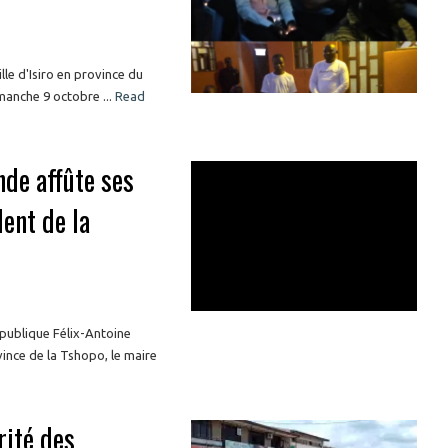
le d'Isiro en province du
manche 9 octobre ...
Read
nde affûte ses
ent de la
épublique Félix-Antoine
vince de la Tshopo, le maire
rité des