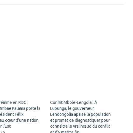
 Femme en RDC :
Conflit Mbole-Lengola : À
Ombae Kalama porte la
Lubunga, le gouverneur
résident Félix
Lendongolia apaise la population
 au cœur d’une nation
et promet de diagnostiquer pour
 l’Est
connaître le vrai nœud du conflit
026
et d’y mettre fin