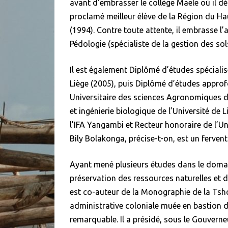
avant d’embrasser le collège Maele où il d
proclamé meilleur élève de la Région du Hau
(1994). Contre toute attente, il embrasse l
Pédologie (spécialiste de la gestion des sol
Il est également Diplômé d’études spécialis
Liège (2005), puis Diplômé d’études appro
Universitaire des sciences Agronomiques 
et ingénierie biologique de l’Université de
l’IFA Yangambi et Recteur honoraire de l’U
Bily Bolakonga, précise-t-on, est un ferven
Ayant mené plusieurs études dans le domain
préservation des ressources naturelles et 
est co-auteur de la Monographie de la Tsho
administrative coloniale muée en bastion 
remarquable. Il a présidé, sous le Gouverneu