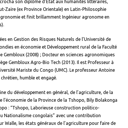
écrocha son diplôme d’Etat aux humanités littéraires,
t-Zaïre (ex Province Orientale) en Latin-Philosophie
’agronomie et finit brillamment Ingénieur agronome en
s).
ées en Gestion des Risques Naturels de l’Université de
fondies en économie et Développement rural de la Faculté
de Gembloux (2008) ; Docteur en sciences agronomiques
 Liège Gembloux Agro-Bio Tech (2013). Il est Professeur à
niversité Mariste du Congo (UMC). Le professeur Antoine
t chrétien, humble et engagé.
e du développement en général, de l’agriculture, de la
de l’économie de la Province de la Tshopo, Bily Bolakonga
po : “Tshopo, Laborieuse construction politico-
du Nationalisme congolais” avec une contribution
r Walle, les états généraux de l’agriculture pour faire de