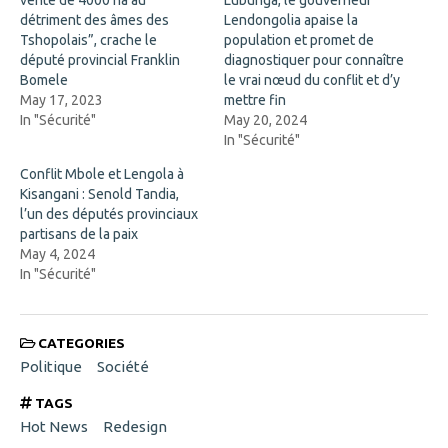
O
n
p
e
détriment des âmes des
Lendongolia apaise la
e
w
n
w
Tshopolais”, crache le
population et promet de
s
i
député provincial Franklin
diagnostiquer pour connaître
i
n
n
d
Bomele
le vrai nœud du conflit et d’y
n
o
May 17, 2023
mettre fin
e
w
w
)
In "Sécurité"
May 20, 2024
w
In "Sécurité"
i
n
d
Conflit Mbole et Lengola à
o
Kisangani : Senold Tandia,
w
)
l’un des députés provinciaux
partisans de la paix
May 4, 2024
In "Sécurité"
CATEGORIES
Politique
Société
TAGS
Hot News
Redesign