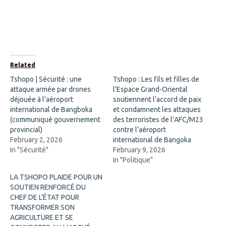
r
r
e
e
o
o
n
n
F
X
a
(
c
O
e
p
b
e
o
n
Related
o
s
k
i
Tshopo | Sécurité : une
Tshopo : Les fils et filles de
(
n
attaque armée par drones
O
n
l’Espace Grand-Oriental
p
e
déjouée à l’aéroport
soutiennent l’accord de paix
e
w
n
w
international de Bangboka
et condamnent les attaques
s
i
(communiqué gouvernement
des terroristes de l’AFC/M23
i
n
n
d
provincial)
contre l’aéroport
n
o
February 2, 2026
international de Bangoka
e
w
w
)
In "Sécurité"
February 9, 2026
w
In "Politique"
i
n
d
LA TSHOPO PLAIDE POUR UN
o
SOUTIEN RENFORCÉ DU
w
)
CHEF DE L’ÉTAT POUR
TRANSFORMER SON
AGRICULTURE ET SE