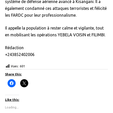
système de défense aérienne avancé à Kisangani. Il a
également condamné ces attaques terroristes et félicité
les FARDC pour leur professionnalisme.
Il appelle la population à rester calme et vigilante, tout
en mobilisant les opérations YEBELA VOISIN et FILIMBI.
Rédaction
+243852402006
Vues :
601
Share this:
C
C
l
l
i
i
c
c
k
k
t
t
Like this:
o
o
s
s
Loading...
h
h
a
a