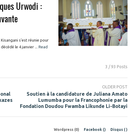
ques Urwodi :
uvante
 Kisangani s'est réunie pour
cédé le 4 janvier ...
Read
3 / 93 Posts
OLDER POST
ional
Soutien à la candidature de Juliana Amato
kazes
Lumumba pour la Francophonie par la
Fondation Doudou Fwamba Likunde Li-Botayi
Wordpress (0)
Facebook (
)
Disqus (
)