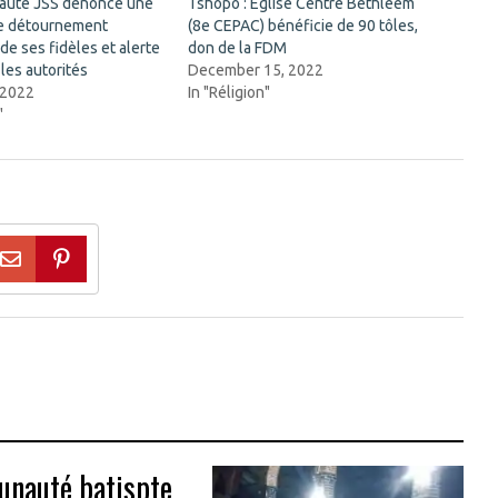
auté JSS dénonce une
Tshopo : Église Centre Bethléem
de détournement
(8e CEPAC) bénéficie de 90 tôles,
 de ses fidèles et alerte
don de la FDM
 les autorités
December 15, 2022
 2022
In "Réligion"
"
unauté batispte