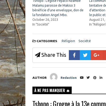
Tshopo : L’église Fepaco Nzambe
La commun
(
n
Malamu paroisse de Makiso 3
O
n
tentative 
p
e
bénéficie d’une enveloppe, don de
d’attention
e
w
n
w
la fondation Angel Mbo.
le public et
s
i
October 26, 2023
August 21,
i
n
n
d
In "Société"
In "Réligion
n
o
e
w
w
)
w
i
Réligion
Société
CATEGORIES
n
d
o
w
Share This
)
AUTHOR
Redaction
À NE PAS MANQUER 🔥
Tshopo : Grogne à la 13e comm