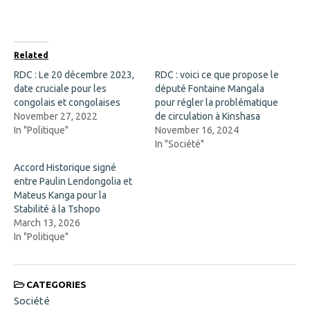
F
X
a
(
c
O
e
p
b
e
o
n
Related
o
s
k
i
RDC : Le 20 décembre 2023,
RDC : voici ce que propose le
(
n
date cruciale pour les
O
n
député Fontaine Mangala
p
e
congolais et congolaises
pour régler la problématique
e
w
n
w
November 27, 2022
de circulation à Kinshasa
s
i
In "Politique"
November 16, 2024
i
n
n
d
In "Société"
n
o
e
w
Accord Historique signé
w
)
w
entre Paulin Lendongolia et
i
Mateus Kanga pour la
n
d
Stabilité à la Tshopo
o
March 13, 2026
w
)
In "Politique"
CATEGORIES
Société