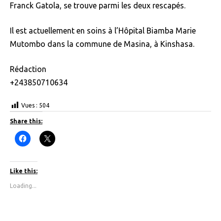
Franck Gatola, se trouve parmi les deux rescapés.
Il est actuellement en soins à l’Hôpital Biamba Marie
Mutombo dans la commune de Masina, à Kinshasa.
Rédaction
+243850710634
Vues :
504
Share this:
C
C
l
l
i
i
c
c
k
k
t
t
Like this:
o
o
s
s
Loading...
h
h
a
a
r
r
e
e
o
o
n
n