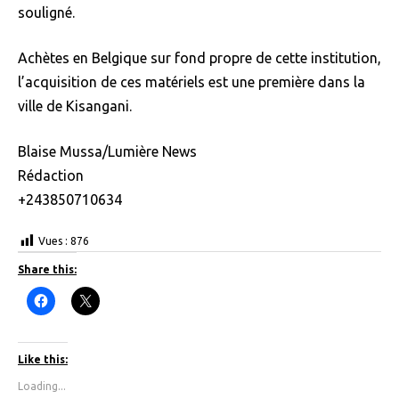
souligné.
Achètes en Belgique sur fond propre de cette institution,
l’acquisition de ces matériels est une première dans la
ville de Kisangani.
Blaise Mussa/Lumière News
Rédaction
+243850710634
Vues :
876
Share this:
C
C
l
l
i
i
c
c
k
k
t
t
Like this:
o
o
s
s
Loading...
h
h