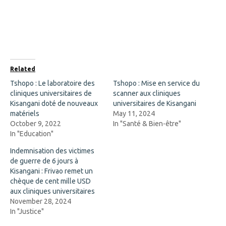
a
a
r
r
e
e
o
o
n
n
F
X
a
(
c
O
e
p
b
e
o
n
Related
o
s
k
i
Tshopo : Le laboratoire des
Tshopo : Mise en service du
(
n
cliniques universitaires de
O
n
scanner aux cliniques
p
e
Kisangani doté de nouveaux
universitaires de Kisangani
e
w
n
w
matériels
May 11, 2024
s
i
October 9, 2022
In "Santé & Bien-être"
i
n
n
d
In "Education"
n
o
e
w
Indemnisation des victimes
w
)
w
de guerre de 6 jours à
i
Kisangani : Frivao remet un
n
d
chèque de cent mille USD
o
aux cliniques universitaires
w
)
November 28, 2024
In "Justice"