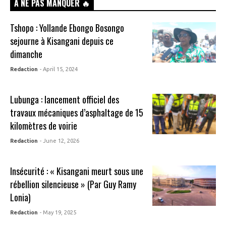
n
À NE PAS MANQUER 🔥
d
o
w
Tshopo : Yollande Ebongo Bosongo
)
sejourne à Kisangani depuis ce
dimanche
Redaction
- April 15, 2024
Lubunga : lancement officiel des
travaux mécaniques d’asphaltage de 15
kilomètres de voirie
Redaction
- June 12, 2026
Insécurité : « Kisangani meurt sous une
rébellion silencieuse » (Par Guy Ramy
Lonia)
Redaction
- May 19, 2025