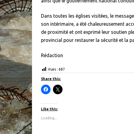
ainsi que le gouvernement national conduit
Dans toutes les églises visitées, le messag
son intérimaire, a été chaleureusement accu
de proximité et ont exprimé leur soutien pl
provincial pour restaurer la sécurité et la p
Rédaction
Vues :
687
Share this:
C
C
l
l
i
i
c
c
k
k
t
t
Like this:
o
o
s
s
Loading...
h
h
a
a
r
r
e
e