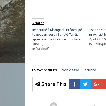
o
o
n
n
F
X
a
(
c
O
e
p
b
e
o
n
Related
o
s
k
i
Insécurité à Kisangani : Préoccupé,
Tshopo : S
(
n
le gouverneur a.i Senold Tandia
O
n
provincial
p
e
appelle à une vigilance populaire
April 28, 2
e
w
n
w
June 5, 2025
In "Politiqu
s
i
In "Société"
i
n
n
d
n
o
e
w
w
)
w
i
Non classé
Sécurité
CATEGORIES
n
d
o
w
Share This
)