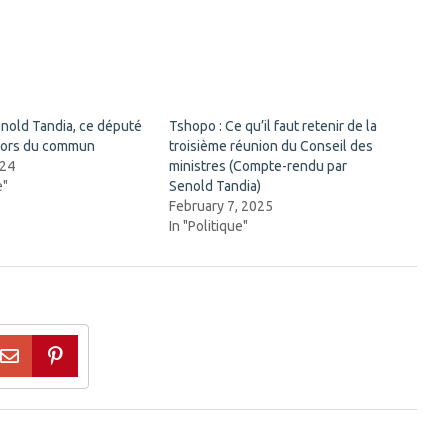
enold Tandia, ce député
Tshopo : Ce qu’il faut retenir de la
 hors du commun
troisième réunion du Conseil des
024
ministres (Compte-rendu par
e"
Senold Tandia)
February 7, 2025
In "Politique"