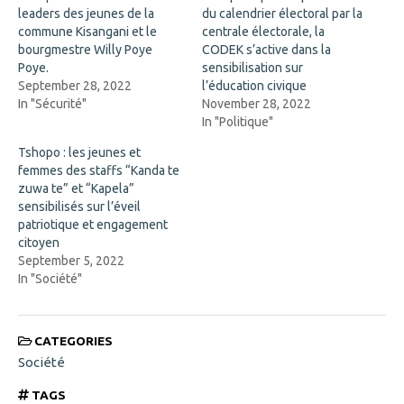
(
n
leaders des jeunes de la
O
n
du calendrier électoral par la
p
e
commune Kisangani et le
centrale électorale, la
e
w
n
w
bourgmestre Willy Poye
CODEK s’active dans la
s
i
Poye.
sensibilisation sur
i
n
n
d
September 28, 2022
l’éducation civique
n
o
In "Sécurité"
November 28, 2022
e
w
w
)
In "Politique"
w
i
Tshopo : les jeunes et
n
d
femmes des staffs “Kanda te
o
zuwa te” et “Kapela”
w
)
sensibilisés sur l’éveil
patriotique et engagement
citoyen
September 5, 2022
In "Société"
CATEGORIES
Société
TAGS