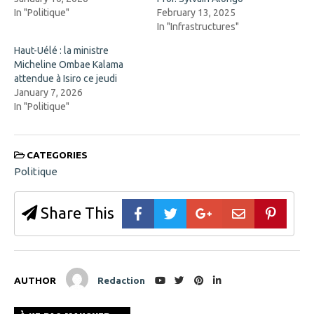
n
o
In "Politique"
February 13, 2025
e
w
w
)
In "Infrastructures"
w
i
Haut-Uélé : la ministre
n
d
Micheline Ombae Kalama
o
attendue à Isiro ce jeudi
w
)
January 7, 2026
In "Politique"
CATEGORIES
Politique
Share This
AUTHOR
Redaction