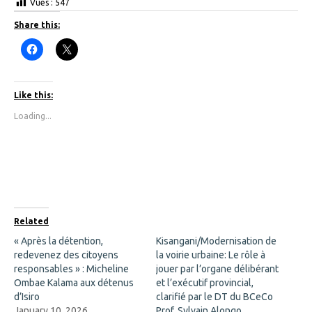
Vues :
547
Share this:
C
C
l
l
i
i
c
c
k
k
t
t
Like this:
o
o
s
s
Loading...
h
h
a
a
r
r
e
e
o
o
n
n
F
X
a
(
c
O
e
p
b
e
o
n
Related
o
s
k
i
« Après la détention,
Kisangani/Modernisation de
(
n
redevenez des citoyens
O
n
la voirie urbaine: Le rôle à
p
e
responsables » : Micheline
jouer par l’organe délibérant
e
w
n
w
Ombae Kalama aux détenus
et l’exécutif provincial,
s
i
d’Isiro
clarifié par le DT du BCeCo
i
n
n
d
January 10, 2026
Prof. Sylvain Alongo