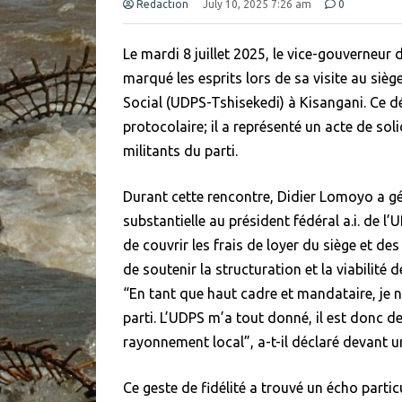
Redaction
July 10, 2025 7:26 am
0
Le mardi 8 juillet 2025, le vice-gouverneur
marqué les esprits lors de sa visite au sièg
Social (UDPS-Tshisekedi) à Kisangani. Ce d
protocolaire; il a représenté un acte de sol
militants du parti.
Durant cette rencontre, Didier Lomoyo a g
substantielle au président fédéral a.i. de 
de couvrir les frais de loyer du siège et des
de soutenir la structuration et la viabilité d
“En tant que haut cadre et mandataire, je 
parti. L’UDPS m’a tout donné, il est donc 
rayonnement local”, a-t-il déclaré devant 
Ce geste de fidélité a trouvé un écho parti