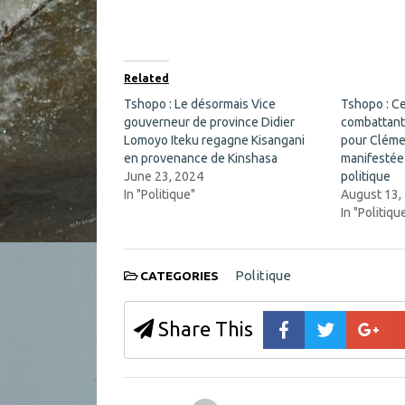
n
n
F
X
a
(
c
O
e
p
b
e
o
n
Related
o
s
k
i
Tshopo : Le désormais Vice
Tshopo : Ce
(
n
gouverneur de province Didier
O
n
combattant
p
e
Lomoyo Iteku regagne Kisangani
pour Cléme
e
w
n
w
en provenance de Kinshasa
manifestée
s
i
June 23, 2024
politique
i
n
n
d
In "Politique"
August 13,
n
o
In "Politiqu
e
w
w
)
w
i
n
d
Politique
CATEGORIES
o
w
)
Share This