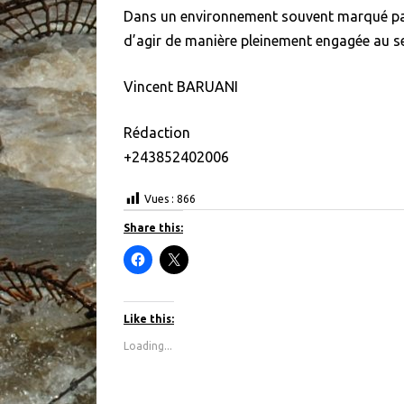
Dans un environnement souvent marqué par 
d’agir de manière pleinement engagée au se
Vincent BARUANI
Rédaction
+243852402006
Vues :
866
Share this:
C
C
l
l
i
i
c
c
k
k
t
t
Like this:
o
o
s
s
Loading...
h
h
a
a
r
r
e
e
o
o