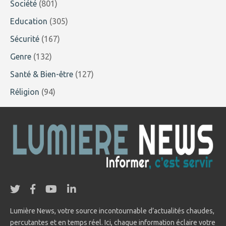
Société
(801)
Education
(305)
Sécurité
(167)
Genre
(132)
Santé & Bien-être
(127)
Réligion
(94)
Lumière News, votre source incontournable d’actualités chaudes,
percutantes et en temps réel. Ici, chaque information éclaire votre