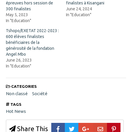
n
w
épreuves hors session de
finalistes à Kisangani
s
i
300 finalistes
June 24, 2024
i
n
n
d
May 5, 2023
In "Education"
n
o
In "Education"
e
w
w
)
w
Tshopo/EXETAT 2022-2023 :
i
600 élèves finalistes
n
d
bénéficiaires de la
o
générosité de la fondation
w
)
Angel Mbo
June 26, 2023
In "Education"
CATEGORIES
Non classé
Société
TAGS
Hot News
Share This