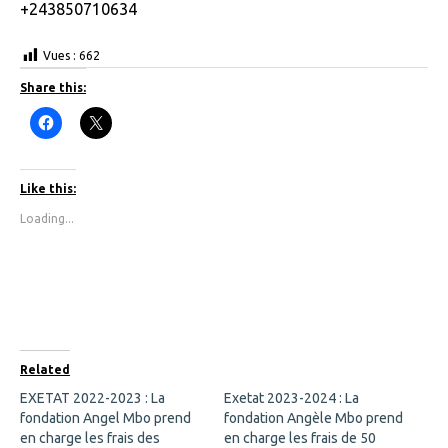
+243850710634
Vues :
662
Share this:
C
C
l
l
i
i
c
c
k
k
t
t
Like this:
o
o
s
s
Loading...
h
h
a
a
r
r
e
e
o
o
n
n
F
X
a
(
c
O
e
p
b
e
o
n
Related
o
s
k
i
EXETAT 2022-2023 : La
Exetat 2023-2024 : La
(
n
fondation Angel Mbo prend
O
n
fondation Angèle Mbo prend
p
e
en charge les frais des
en charge les frais de 50
e
w