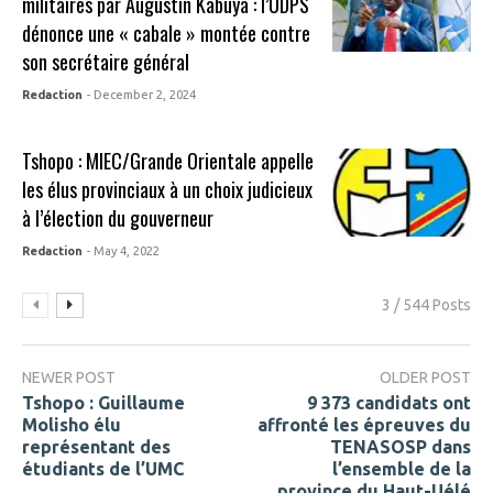
militaires par Augustin Kabuya : l’UDPS
dénonce une « cabale » montée contre
son secrétaire général
Redaction
- December 2, 2024
Tshopo : MIEC/Grande Orientale appelle
les élus provinciaux à un choix judicieux
à l’élection du gouverneur
Redaction
- May 4, 2022
3 / 544 Posts
NEWER POST
OLDER POST
Tshopo : Guillaume
9 373 candidats ont
Molisho élu
affronté les épreuves du
représentant des
TENASOSP dans
étudiants de l’UMC
l’ensemble de la
province du Haut-Uélé