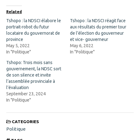
e
p
b
e
o
n
Related
o
s
k
i
Tshopo : la NDSCI élabore le
Tshopo : la NDSCI réagit face
(
n
portrait-robot du futur
O
n
aux résultats du premier tour
p
e
locataire du gouvernorat de
de l’élection du gouverneur
e
w
n
w
province
et vice- gouverneur
s
i
May 5, 2022
May 6, 2022
i
n
n
d
In "Politique"
In "Politique"
n
o
e
w
Tshopo: Trois mois sans
w
)
w
gouvernement, la NDSC sort
i
de son silence et invite
n
d
l’assemblée provinciale à
o
l’évaluation
w
)
September 23, 2024
In "Politique"
CATEGORIES
Politique