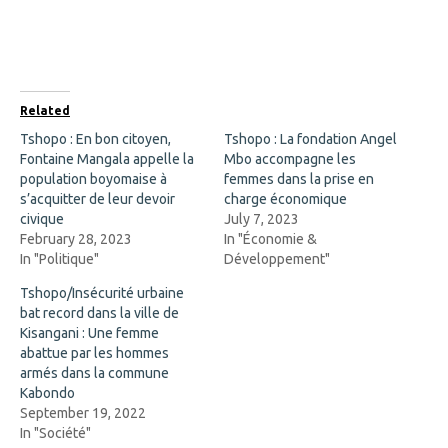
e
e
o
o
n
n
F
X
a
(
c
O
e
p
b
e
o
n
Related
o
s
k
i
Tshopo : En bon citoyen,
Tshopo : La fondation Angel
(
n
Fontaine Mangala appelle la
O
n
Mbo accompagne les
p
e
population boyomaise à
femmes dans la prise en
e
w
n
w
s’acquitter de leur devoir
charge économique
s
i
civique
July 7, 2023
i
n
n
d
February 28, 2023
In "Économie &
n
o
In "Politique"
Développement"
e
w
w
)
w
Tshopo/Insécurité urbaine
i
bat record dans la ville de
n
d
Kisangani : Une femme
o
abattue par les hommes
w
)
armés dans la commune
Kabondo
September 19, 2022
In "Société"