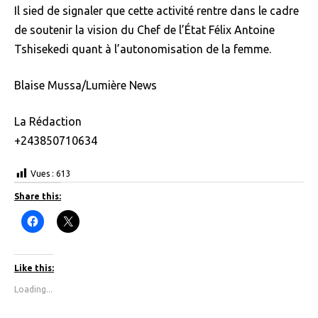
Il sied de signaler que cette activité rentre dans le cadre
de soutenir la vision du Chef de l’État Félix Antoine
Tshisekedi quant à l’autonomisation de la femme.
Blaise Mussa/Lumière News
La Rédaction
+243850710634
Vues :
613
Share this:
C
C
l
l
i
i
c
c
k
k
t
t
Like this:
o
o
s
s
Loading...
h
h
a
a
r
r