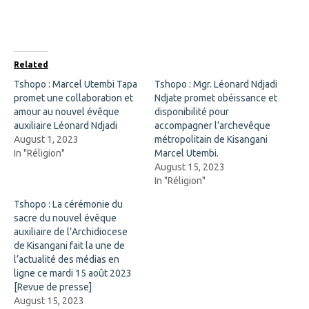
n
n
F
X
a
(
c
O
e
p
b
e
o
n
Related
o
s
k
i
Tshopo : Marcel Utembi Tapa
Tshopo : Mgr. Léonard Ndjadi
(
n
promet une collaboration et
O
n
Ndjate promet obéissance et
p
e
amour au nouvel évêque
disponibilité pour
e
w
n
w
auxiliaire Léonard Ndjadi
accompagner l’archevêque
s
i
August 1, 2023
métropolitain de Kisangani
i
n
n
d
In "Réligion"
Marcel Utembi.
n
o
August 15, 2023
e
w
w
)
In "Réligion"
w
i
Tshopo : La cérémonie du
n
d
sacre du nouvel évêque
o
auxiliaire de l’Archidiocese
w
)
de Kisangani fait la une de
l’actualité des médias en
ligne ce mardi 15 août 2023
[Revue de presse]
August 15, 2023