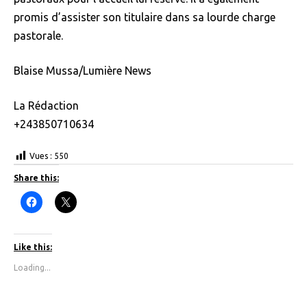
promis d’assister son titulaire dans sa lourde charge
pastorale.
Blaise Mussa/Lumière News
La Rédaction
+243850710634
Vues :
550
Share this:
C
C
l
l
i
i
c
c
k
k
t
t
Like this:
o
o
s
s
Loading...
h
h
a
a
r
r
e
e
o
o