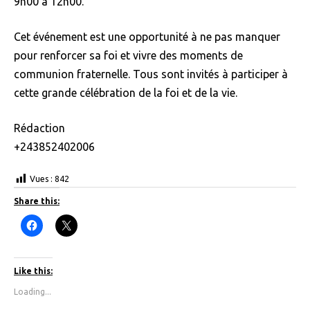
9h00 à 12h00.
Cet événement est une opportunité à ne pas manquer
pour renforcer sa foi et vivre des moments de
communion fraternelle. Tous sont invités à participer à
cette grande célébration de la foi et de la vie.
Rédaction
+243852402006
Vues :
842
Share this:
C
C
l
l
i
i
c
c
k
k
t
t
Like this:
o
o
s
s
Loading...
h
h
a
a