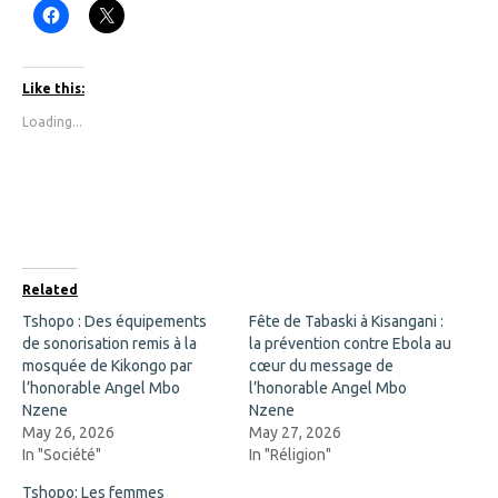
C
C
l
l
i
i
c
c
k
k
t
t
Like this:
o
o
s
s
Loading...
h
h
a
a
r
r
e
e
o
o
n
n
F
X
a
(
c
O
e
p
b
e
o
n
Related
o
s
k
i
Tshopo : Des équipements
Fête de Tabaski à Kisangani :
(
n
de sonorisation remis à la
O
n
la prévention contre Ebola au
p
e
mosquée de Kikongo par
cœur du message de
e
w
n
w
l’honorable Angel Mbo
l’honorable Angel Mbo
s
i
Nzene
Nzene
i
n
n
d
May 26, 2026
May 27, 2026
n
o
In "Société"
In "Réligion"
e
w
w
)
w
Tshopo: Les femmes