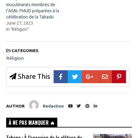
i
musulmanes membres de
n
d
l’ASBL FMUD préparées à la
o
célébration de la Tabaski
w
)
June 27, 2023
In "Réligion"
CATEGORIES
Réligion
Share This
AUTHOR
Redaction
À NE PAS MANQUER 🔥
Tshopo : À l’occasion de la clôture du