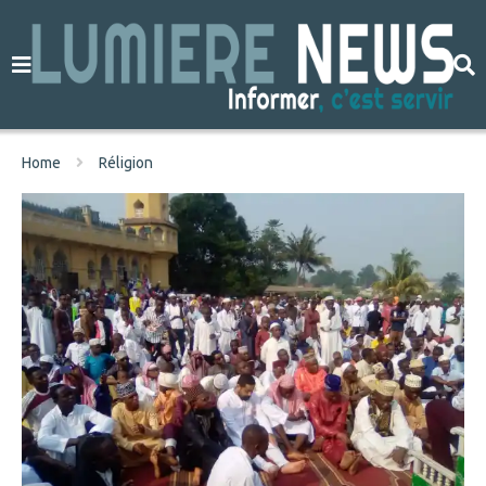
Home
Réligion