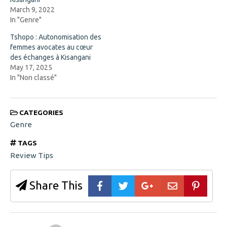
d
March 9, 2022
o
w
In "Genre"
)
Tshopo : Autonomisation des
femmes avocates au cœur
des échanges à Kisangani
May 17, 2025
In "Non classé"
CATEGORIES
Genre
TAGS
Review Tips
Share This