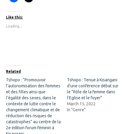
l
l
i
i
c
c
k
k
t
t
Like this:
o
o
s
s
Loading...
h
h
a
a
r
r
e
e
o
o
n
n
F
X
a
(
c
O
e
p
b
e
o
n
Related
o
s
k
i
Tshopo : “Promouvoir
Tshopo : Tenue à Kisangani
(
n
l’autonomisation des femmes
O
n
d’une conférence débat sur
p
e
et des filles ainsi que
le “Rôle de la femme dans
e
w
n
w
l’égalité des sexes, dans le
l’Eglise et le foyer”
s
i
contexte de lutte contre le
March 15, 2022
i
n
n
d
changement climatique et de
In "Genre"
n
o
réduction des risques de
e
w
w
)
catastrophes” au centre de la
w
2e édition forum féminin à
i
n
Kisangani