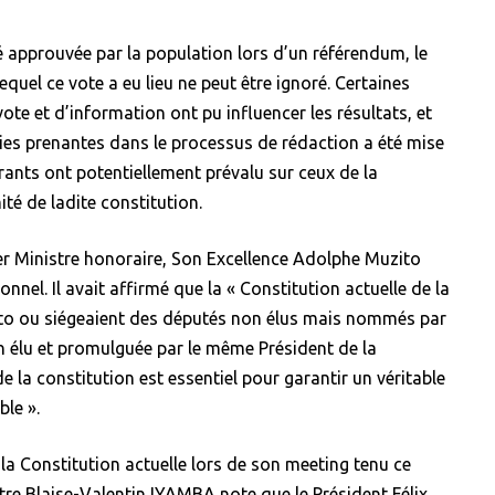
té approuvée par la population lors d’un référendum, le
equel ce vote a eu lieu ne peut être ignoré. Certaines
ote et d’information ont pu influencer les résultats, et
rties prenantes dans le processus de rédaction a été mise
érants ont potentiellement prévalu sur ceux de la
ité de ladite constitution.
er Ministre honoraire, Son Excellence Adolphe Muzito
nel. Il avait affirmé que la « Constitution actuelle de la
cto ou siégeaient des députés non élus mais nommés par
n élu et promulguée par le même Président de la
e la constitution est essentiel pour garantir un véritable
ble ».
la Constitution actuelle lors de son meeting tenu ce
re Blaise-Valentin IYAMBA note que le Président Félix