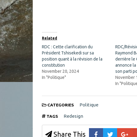
r
r
e
e
o
o
n
n
F
X
a
(
c
O
e
p
b
e
o
n
Related
o
s
k
i
RDC : Cette clarification du
RDC/Révisio
(
n
Président Tshisekedi sur sa
O
n
Raymond Ba
p
e
position quant à la révision de la
derrière le 
e
w
n
w
constitution
annonce la
s
i
November 20, 2024
son parti po
i
n
n
d
In "Politique"
November 1
n
o
In "Politiqu
e
w
w
)
w
i
n
d
Politique
CATEGORIES
o
w
Redesign
TAGS
)
Share This