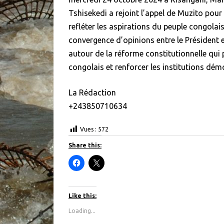
Tshisekedi a rejoint l’appel de Muzito pou
refléter les aspirations du peuple congolais
convergence d’opinions entre le Président 
autour de la réforme constitutionnelle qui 
congolais et renforcer les institutions dém
La Rédaction
+243850710634
Vues :
572
Share this:
C
C
l
l
i
i
c
c
k
k
t
t
Like this:
o
o
s
s
Loading...
h
h
a
a