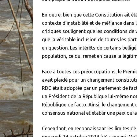
En outre, bien que cette Constitution ait é
contexte d’instabilité et de méfiance dans l
critiques soulignent que les conditions de v
que la véritable inclusion de toutes les pa
en question. Les intérêts de certains bellig
population, ce qui remet en cause la légitim
Face à toutes ces préoccupations, le Premi
avait plaidé pour un changement constitution
RDC était adoptée par un parlement de fa
un Président de la République lui-même no
République de facto. Ainsi, le changement d
consensus national et établir une paix dura
Cependant, en reconnaissant les limites de 
mercredi 24 octobre 2024 à Kisangani, Maît