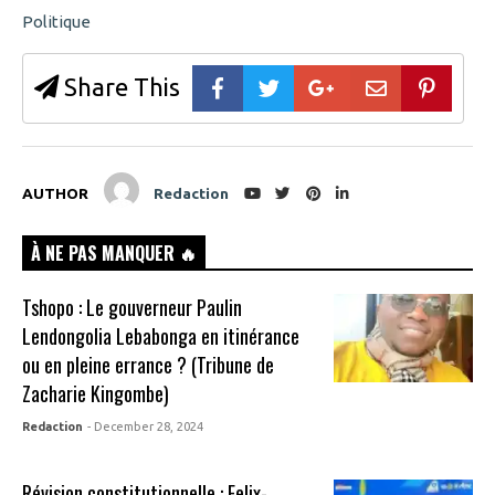
b
e
o
n
Politique
o
s
k
i
(
n
O
n
Share This
p
e
e
w
n
w
s
i
i
n
n
d
n
o
e
w
AUTHOR
Redaction
w
)
w
i
n
À NE PAS MANQUER 🔥
d
o
w
Tshopo : Le gouverneur Paulin
)
Lendongolia Lebabonga en itinérance
ou en pleine errance ? (Tribune de
Zacharie Kingombe)
Redaction
- December 28, 2024
Révision constitutionnelle : Felix-