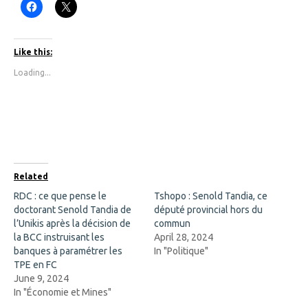
C
C
l
l
i
i
c
c
k
k
t
t
Like this:
o
o
s
s
Loading...
h
h
a
a
r
r
e
e
o
o
n
n
F
X
a
(
c
O
e
p
b
e
o
n
Related
o
s
k
i
RDC : ce que pense le
Tshopo : Senold Tandia, ce
(
n
doctorant Senold Tandia de
O
n
député provincial hors du
p
e
l’Unikis après la décision de
commun
e
w
n
w
la BCC instruisant les
April 28, 2024
s
i
banques à paramétrer les
In "Politique"
i
n
n
d
TPE en FC
n
o
June 9, 2024
e
w
w
)
In "Économie et Mines"
w