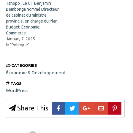
i
Tshopo : Le CT Benjamin
n
d
Bembonga nommé Directeur
o
de cabinet du ministre
w
)
provincial en charge du Plan,
Budget, Économie,
Commerce
January 7, 2025
In "Politique"
CATEGORIES
Économie & Développement
TAGS
WordPress
Share This