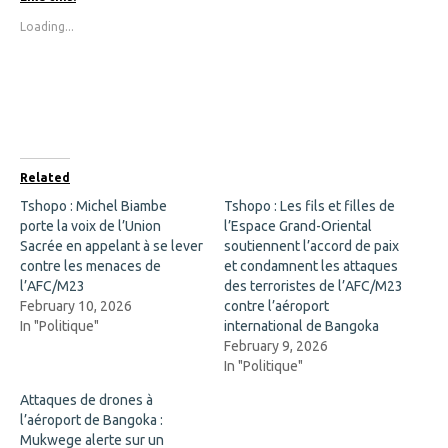
o
o
s
s
Loading...
h
h
a
a
r
r
e
e
o
o
n
n
F
X
a
(
c
O
e
p
b
e
o
n
Related
o
s
k
i
Tshopo : Michel Biambe
Tshopo : Les fils et filles de
(
n
porte la voix de l’Union
O
n
l’Espace Grand-Oriental
p
e
Sacrée en appelant à se lever
soutiennent l’accord de paix
e
w
n
w
contre les menaces de
et condamnent les attaques
s
i
l’AFC/M23
des terroristes de l’AFC/M23
i
n
n
d
February 10, 2026
contre l’aéroport
n
o
In "Politique"
international de Bangoka
e
w
w
)
February 9, 2026
w
In "Politique"
i
n
d
Attaques de drones à
o
l’aéroport de Bangoka :
w
)
Mukwege alerte sur un