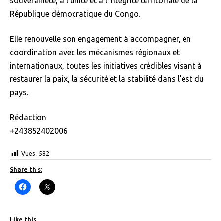
souveraineté, à l’unité et à l’intégrité territoriale de la
République démocratique du Congo.
Elle renouvelle son engagement à accompagner, en
coordination avec les mécanismes régionaux et
internationaux, toutes les initiatives crédibles visant à
restaurer la paix, la sécurité et la stabilité dans l’est du
pays.
Rédaction
+243852402006
Vues :
582
Share this:
C
C
l
l
i
i
c
c
k
k
t
t
Like this: