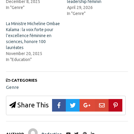
n
w
December 8, 2025
leadership féminin
s
i
In "Genre"
April 29, 2026
i
n
n
d
In "Genre"
n
o
e
w
La Ministre Micheline Ombae
w
)
w
Kalama : la voix forte pour
i
l’excellence féminine en
n
d
sciences, honore 100
o
lauréates
w
)
November 20, 2025
In "Education"
CATEGORIES
Genre
Share This
AUTHOR
Redaction