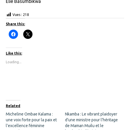
Élie Basumbikwa
Vues :
218
Share this:
C
C
l
l
i
i
c
c
k
k
t
t
Like this:
o
o
s
s
Loading...
h
h
a
a
r
r
e
e
o
o
n
n
F
X
a
(
c
O
e
p
b
e
o
n
Related
o
s
k
i
Micheline Ombae Kalama :
Nkamba : Le vibrant plaidoyer
(
n
une voix forte pour la paix et
O
n
d’une ministre pour l’héritage
p
e
l’excellence féminine
de Maman Muilu et le
e
w